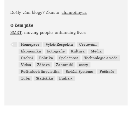
Došly vám blogy? Zkuste
chamotiny.cz
O čem píše
SMRT
: moving people, enhancing lives
Homepage
Výběr Respektu
Cestování
Ekonomika
Fotografie
Kultura
Média
Osobní
Politika
Společnost
Technologie a věda
Video
Zábava
Zahraničí
cesty
Počítačová lingvistika
Strážci Systému
Počítače
Tuba
Statistika
Praha 5