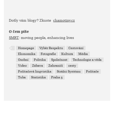
Došly vám blogy? Zkuste
chamotiny.cz
O čem píše
SMRT
: moving people, enhancing lives
Homepage
Výběr Respektu
Cestování
Ekonomika
Fotografie
Kultura
Média
Osobní
Politika
Společnost
Technologie a věda
Video
Zábava
Zahraničí
cesty
Počítačová lingvistika
Strážci Systému
Počítače
Tuba
Statistika
Praha 5